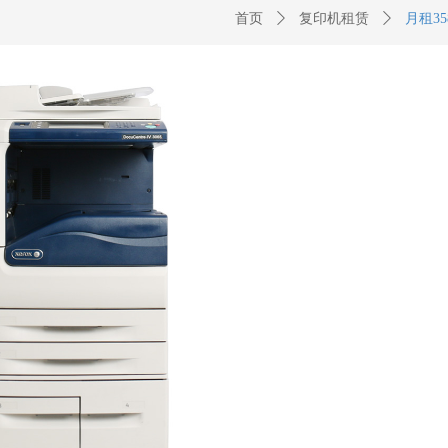
首页
ꄲ
复印机租赁
ꄲ
月租3